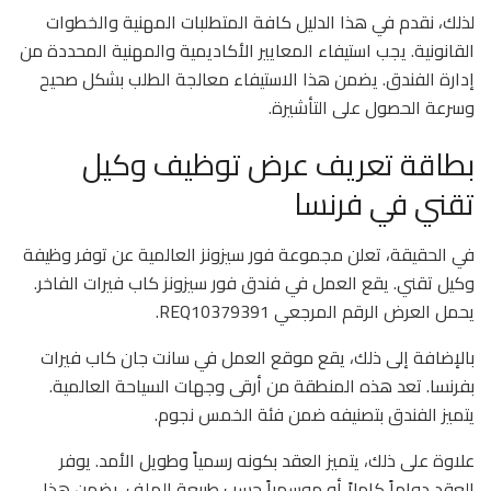
لذلك، نقدم في هذا الدليل كافة المتطلبات المهنية والخطوات
القانونية. يجب استيفاء المعايير الأكاديمية والمهنية المحددة من
إدارة الفندق. يضمن هذا الاستيفاء معالجة الطلب بشكل صحيح
وسرعة الحصول على التأشيرة.
بطاقة تعريف عرض توظيف وكيل
تقني في فرنسا
في الحقيقة، تعلن مجموعة فور سيزونز العالمية عن توفر وظيفة
وكيل تقني. يقع العمل في فندق فور سيزونز كاب فيرات الفاخر.
يحمل العرض الرقم المرجعي REQ10379391.
بالإضافة إلى ذلك، يقع موقع العمل في سانت جان كاب فيرات
بفرنسا. تعد هذه المنطقة من أرقى وجهات السياحة العالمية.
يتميز الفندق بتصنيفه ضمن فئة الخمس نجوم.
علاوة على ذلك، يتميز العقد بكونه رسمياً وطويل الأمد. يوفر
العقد دواماً كاملاً أو موسمياً حسب طبيعة الملف. يضمن هذا