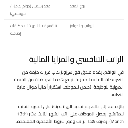
نوع العقد
عقد رسمي (دوام كامل /
موسمي)
الرواتب والحوافز
تنافسية + الشهر 13 + مكافآت
إضافية
الراتب التنافسي والمزايا المالية
في الواقع، يقدم فندق فور سيزونز كاب فيرات حزمة من
التعويضات المالية المجزية. ترفع هذه التعويضات من القيمة
المهنية للوظيفة. تضمن للموظف استقراراً مالياً طوال فترة
التعاقد.
بالإضافة إلى ذلك، يتم تحديد الرواتب بناءً على الخبرة التقنية
للمترشح. يحصل الموظف على راتب الشهر الثالث عشر (13th
Month). يصرف هذا الراتب وفق شروط الأقدمية المعتمدة.