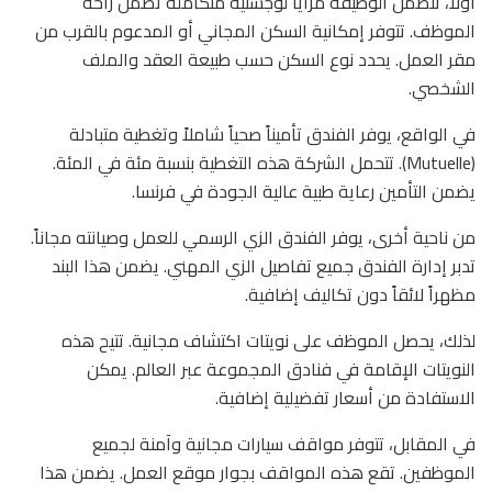
أولاً، تتضمن الوظيفة مزايا لوجستية متكاملة تضمن راحة
الموظف. تتوفر إمكانية السكن المجاني أو المدعوم بالقرب من
مقر العمل. يحدد نوع السكن حسب طبيعة العقد والملف
الشخصي.
في الواقع، يوفر الفندق تأميناً صحياً شاملاً وتغطية متبادلة
(Mutuelle). تتحمل الشركة هذه التغطية بنسبة مئة في المئة.
يضمن التأمين رعاية طبية عالية الجودة في فرنسا.
من ناحية أخرى، يوفر الفندق الزي الرسمي للعمل وصيانته مجاناً.
تدبر إدارة الفندق جميع تفاصيل الزي المهني. يضمن هذا البند
مظهراً لائقاً دون تكاليف إضافية.
لذلك، يحصل الموظف على نويتات اكتشاف مجانية. تتيح هذه
النويتات الإقامة في فنادق المجموعة عبر العالم. يمكن
الاستفادة من أسعار تفضيلية إضافية.
في المقابل، تتوفر مواقف سيارات مجانية وآمنة لجميع
الموظفين. تقع هذه المواقف بجوار موقع العمل. يضمن هذا