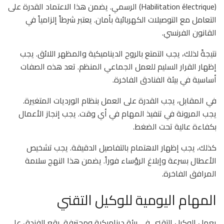
(Habilitation électrique) الرسمي. يضمن هذا الاعتماد القدرة على
التعامل مع التوصيلات الكهربائية بأمان. يعتبر شرطاً إلزامياً في
القانون الفرنسي.
نتيجةً لذلك، يجب التمتع بالروح الديناميكية والمظهر اللائق. يجب
إظهار القرار السليم للعمل الجماعي المنظم. تعد هذه الصفات
أساسية في بيئة الفنادق الفاخرة.
في المقابل، يجب القدرة على العمل بنظام الورديات المتغيرة.
يجب المرونة في تنفيذ المهام في أي وقت. يجب إنجاز الأعمال
بكفاءة عالية تحت الضغط.
كذلك، يجب إظهار الاهتمام بالتفاصيل الدقيقة. يجب تشخيص
الأعطال بسرعة وإبلاغ الرؤساء فوراً. يضمن هذا النهج سلامة
المرافق الفاخرة.
المهام اليومية للوكيل التقني
يعمل الوكيل التقني في بيئة ديناميكية ومحترفة. يقع الفندق على