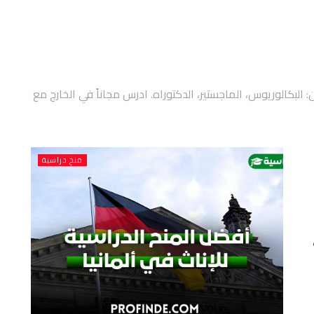
 البكالوريوس، الماجستير، الدكتوراه. ادرس مجاناً في الخارج مع
منح دراسية