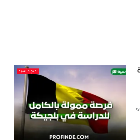
لة
منح دراسية
ة؟