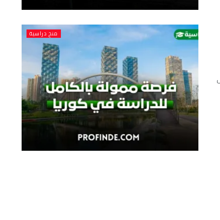
منح دراسية
ل