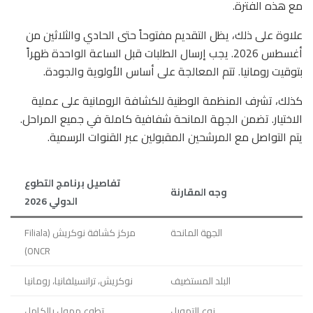
مع هذه الفترة.
علاوة على ذلك، يظل التقديم مفتوحاً حتى الحادي والثلاثين من
أغسطس 2026. يجب إرسال الطلبات قبل الساعة الواحدة ظهراً
بتوقيت رومانيا. تتم المعالجة على أساس الأولوية والجودة.
كذلك، تشرف المنظمة الوطنية للكشافة الرومانية على عملية
الاختيار. تضمن الجهة المانحة شفافية كاملة في جميع المراحل.
يتم التواصل مع المرشحين المقبولين عبر القنوات الرسمية.
تفاصيل برنامج التطوع
وجه المقارنة
الدولي 2026
الجهة المانحة
مركز كشافة نوكريش (Filiala
ONCR)
البلد المستضيف
نوكريش، ترانسيلفانيا، رومانيا
نوع التمويل
تطوع ممول بالكامل