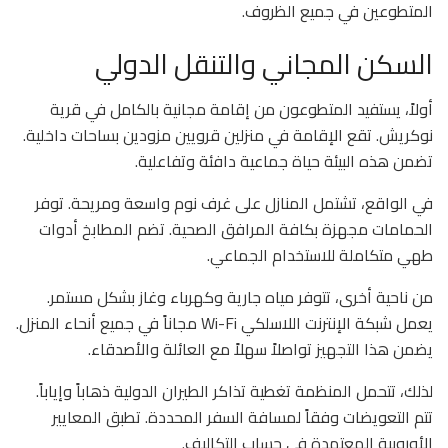
المتطوعين في جميع الظروف.
السكن المجاني والتنقل الدولي
أولاً، يستفيد المتطوعون من إقامة مجانية بالكامل في قرية
نوكريش. تقع الإقامة في منزلين قرويين مزودين بساحات داخلية.
تضمن هذه البيئة حياة جماعية دافئة وتفاعلية.
في الواقع، تشتمل المنازل على غرف نوم واسعة ومريحة. توفر
الحمامات مجهزة بكافة المرافق الصحية. تضم المطابخ أدوات
طهي متكاملة للاستخدام الجماعي.
من ناحية أخرى، تتوفر مياه جارية وكهرباء وغاز بشكل مستمر.
يعمل شبكة الإنترنت اللاسلكي Wi-Fi مجاناً في جميع أنحاء المنزل.
يضمن هذا التجهيز تواصلاً سهلاً مع العائلة والأصدقاء.
لذلك، تتحمل المنظمة تغطية تذاكر الطيران الدولية ذهاباً وإياباً.
تتم التعويضات وفقاً لمسافة السفر المحددة. تطبق المعايير
الأوروبية المعتمدة في حساب التكاليف.