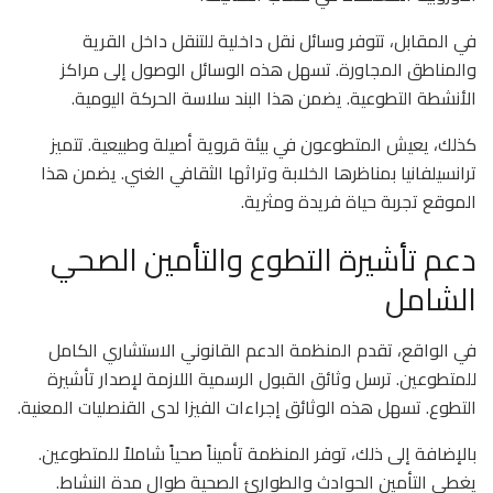
في المقابل، تتوفر وسائل نقل داخلية للتنقل داخل القرية
والمناطق المجاورة. تسهل هذه الوسائل الوصول إلى مراكز
الأنشطة التطوعية. يضمن هذا البند سلاسة الحركة اليومية.
كذلك، يعيش المتطوعون في بيئة قروية أصيلة وطبيعية. تتميز
ترانسيلفانيا بمناظرها الخلابة وتراثها الثقافي الغني. يضمن هذا
الموقع تجربة حياة فريدة ومثرية.
دعم تأشيرة التطوع والتأمين الصحي
الشامل
في الواقع، تقدم المنظمة الدعم القانوني الاستشاري الكامل
للمتطوعين. ترسل وثائق القبول الرسمية اللازمة لإصدار تأشيرة
التطوع. تسهل هذه الوثائق إجراءات الفيزا لدى القنصليات المعنية.
بالإضافة إلى ذلك، توفر المنظمة تأميناً صحياً شاملاً للمتطوعين.
يغطي التأمين الحوادث والطوارئ الصحية طوال مدة النشاط.