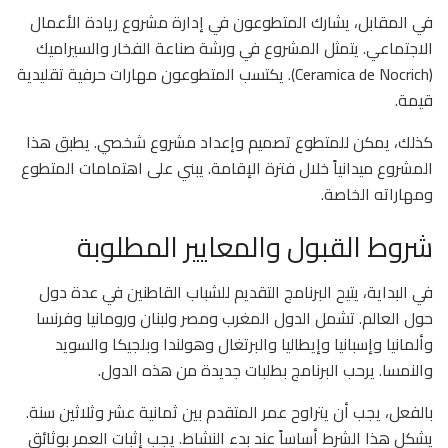
في المقابل، يشارك المتطوعون في إدارة مشروع ريادة الأعمال
الاجتماعي. يتمثل المشروع في ورشة صناعة الفخار والسيراميك
(Ceramica de Nocrich). يكتسب المتطوعون مهارات حرفية تقليدية
قيمة.
كذلك، يمكن للمتطوع تصميم وإعداد مشروع شخصي. يطبق هذا
المشروع ميدانياً خلال فترة الإقامة. يبني على اهتمامات المتطوع
ومهاراته الخاصة.
شروط القبول والمعايير المطلوبة
في البداية، يتيح البرنامج التقديم للشباب القاطنين في عدة دول
حول العالم. تشمل الدول المغرب ومصر ولبنان ورومانيا وفرنسا
وألمانيا وإسبانيا وإيطاليا والبرتغال وهولندا وبلجيكا والسويد
والنمسا. يرحب البرنامج بطلبات جديدة من هذه الدول.
بالفعل، يجب أن يتراوح عمر المتقدم بين ثمانية عشر وثلاثين سنة.
يشكل هذا الشرط أساساً عند بدء النشاط. يجب إثبات العمر بوثائق