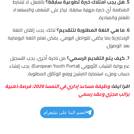
5. هل يجب امتلاك خبرة تطوعية سابقة؟
بالفعل، لا تشترط
المنظمة أي خبرة مهنية سابقة. تركز على الشغف والاستعداد
للتعلم والمبادرة.
6. ما هي اللغة المطلوبة للتقديم؟
لذلك، يجب إتقان اللغة
الإنجليزية بما يكفي للتواصل اليومي. يمكن تعلم اللغة الرومانية
بعد الوصول.
7. كيف يتم التقديم الرسمي؟
من ناحية أخرى، يجب التسجيل
عبر بوابة الشباب الأوروبي (European Youth Portal). يجب إنشاء
حساب وملء استمارة الترشيح ورفع الوثائق المطلوبة.
اقرا ايضا:
وظيفة مساعد إداري في النمسا 2026: فرصة ذهبية
براتب مجزي وعقد رسمي
انضم الينا على تيليغرام