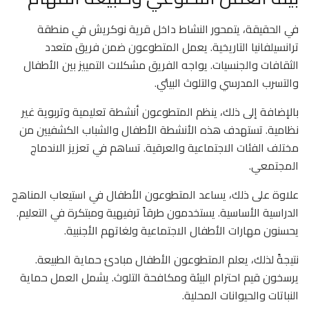
في الحقيقة، يتمحور النشاط داخل قرية نوكريش في منطقة
ترانسيلفانيا التاريخية. يعمل المتطوعون ضمن فريق متعدد
الثقافات والجنسيات. يواجه الفريق مشكلات التمييز بين الأطفال
والتسرب المدرسي والتلوث البيئي.
بالإضافة إلى ذلك، ينظم المتطوعون أنشطة تعليمية وتربوية غير
نظامية. تستهدف هذه الأنشطة الأطفال والشباب الكشفيين من
مختلف الفئات الاجتماعية والعرقية. تساهم في تعزيز الاندماج
المجتمعي.
علاوة على ذلك، يساعد المتطوعون الأطفال في استيعاب المناهج
الدراسية الأساسية. يستخدمون طرقاً ترفيهية ومبتكرة في التعليم.
يحسنون مهارات الأطفال الاجتماعية ولغاتهم الأجنبية.
نتيجةً لذلك، يعلم المتطوعون الأطفال مبادئ حماية الطبيعة.
يرسخون قيم احترام البيئة ومكافحة التلوث. يشمل العمل حماية
النباتات والحيوانات المحلية.