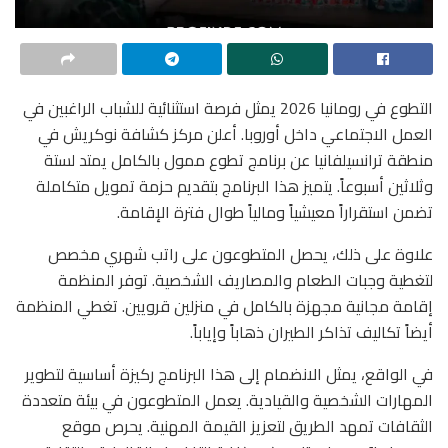
التطوع في رومانيا 2026 يمثل فرصة استثنائية للشباب الراغبين في
العمل الاجتماعي داخل أوروبا. أعلن مركز كشافة نوكريش في
منطقة ترانسيلفانيا عن برنامج تطوع ممول بالكامل يمتد لستة
وثلاثين أسبوعاً. يتميز هذا البرنامج بتقديم حزمة تمويل متكاملة
تضمن استقراراً معيشياً ومالياً طوال فترة الإقامة.
علاوة على ذلك، يحصل المتطوعون على راتب شهري مخصص
لتغطية وجبات الطعام والمصاريف الشخصية. توفر المنظمة
إقامة مجانية مجهزة بالكامل في منزلين قرويين. تغطي المنظمة
أيضاً تكاليف تذاكر الطيران ذهاباً وإياباً.
في الواقع، يمثل الانضمام إلى هذا البرنامج ركيزة أساسية لتطوير
المهارات الشخصية والقيادية. يعمل المتطوعون في بيئة متعددة
الثقافات تمهد الطريق لتعزيز القيمة المهنية. يحرص موقع