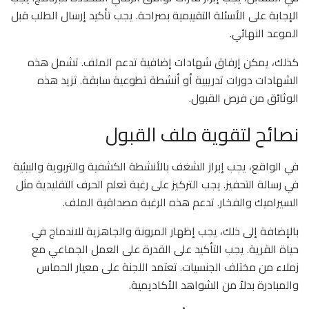
الإجابة على الأسئلة التقييمية بصراحة. يجب تأكيد إرسال الطلب قبل
الموعد النهائي.
كذلك، يمكن إرفاق شهادات إضافية تدعم الملف. تشمل هذه
الشهادات دورات تدريبية أو أنشطة تطوعية سابقة. تزيد هذه
الوثائق من فرص القبول.
نصائح لتقوية ملف القبول
في الواقع، يجب إبراز الشغف بالأنشطة الكشفية والتربوية والبيئية
في رسالة التحفيز. يجب التركيز على رغبة تعلم الحرف التقليدية مثل
السيراميك والفخار. تدعم هذه الرغبة مصداقية الملف.
بالإضافة إلى ذلك، يجب إظهار المرونة والجاهزية للاندماج في
حياة القرية. يجب التأكيد على القدرة على العمل الجماعي مع
زملاء من مختلف الجنسيات. تعتمد اللجنة على معيار الحماس
والمبادرة بدلاً من الشواهد الأكاديمية.