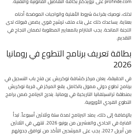
profinde.com على تزويدكم بكافة التفاصيل القانونية والتقنية.
لذلك، نوصيك بقراءة شروط الأهلية والواجبات الموضحة أدناه
بعناية. يساعدك ذلك على بناء ملف ترشيح قوي يضمن قبولك لدى
اللجنة المانحة. يجب الالتزام بالمعايير المطلوبة لضمان النجاح في
التقديم.
بطاقة تعريف برنامج التطوع في رومانيا
2026
في الحقيقة، يعلن مركز كشافة نوكريش عن فتح باب التسجيل في
برنامج تطوع دولي ممول بالكامل. يقع المركز في قرية نوكريش
بمنطقة ترانسيلفانيا التاريخية في رومانيا. يندرج البرنامج ضمن برامج
التطوع الفردي الأوروبية.
بالإضافة إلى ذلك، يمتد البرنامج لمدة ستة وثلاثين أسبوعاً. تبدأ
الفترة في الحادي والعشرين من يونيو 2026. تنتهي في الثلاثين
من أبريل 2027. يجب على المرشحين التأكد من توافق جدولهم