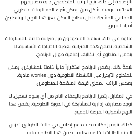
بالإضافة إلى ذلك، يتيح الراتب للمتطوعين إدارة مصاريفهم
الغذائية اليومية بشكل مرن. يمكن شراء المستلزمات والطهي
الجماعي المشترك داخل مطابخ السكن. يعزز هذا النهج الروابط بين
أفراد الفريق.
علاوة على ذلك، يستفيد المتطوعون من ميزانية خاصة للمستلزمات
الشخصية. تضمن هذه الميزانية تغطية الاحتياجات الأساسية. لا
يتحمل المتطوع أي تكاليف إضافية طوال البرنامج.
نتيجةً لذلك، يضمن البرنامج استقراراً مالياً كاملاً للمشاركين. يمكن
للمتطوع التركيز على الأنشطة التطوعية دون worries مادية.
يعكس الراتب المجزي قيمة المنظمة للمتطوعين.
في المقابل، يتميز البرنامج بالإعفاء التام من أي رسوم تسجيل. لا
توجد مصاريف إدارية للمشاركة في الدورة التطوعية. يضمن هذا
النهج شمولية الفرصة للجميع.
كذلك، تتوفر إمكانية طلب دعم إضافي في حالات الطوارئ. تدرس
اللجنة الطلبات الخاصة بعناية. يضمن هذا النظام حماية