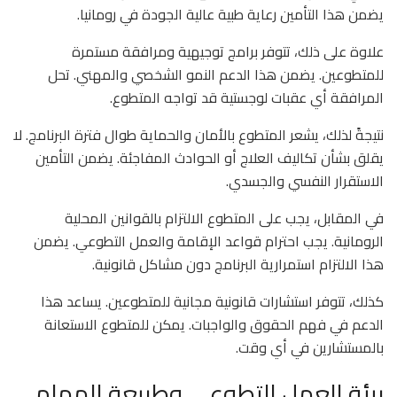
يضمن هذا التأمين رعاية طبية عالية الجودة في رومانيا.
علاوة على ذلك، تتوفر برامج توجيهية ومرافقة مستمرة
للمتطوعين. يضمن هذا الدعم النمو الشخصي والمهني. تحل
المرافقة أي عقبات لوجستية قد تواجه المتطوع.
نتيجةً لذلك، يشعر المتطوع بالأمان والحماية طوال فترة البرنامج. لا
يقلق بشأن تكاليف العلاج أو الحوادث المفاجئة. يضمن التأمين
الاستقرار النفسي والجسدي.
في المقابل، يجب على المتطوع الالتزام بالقوانين المحلية
الرومانية. يجب احترام قواعد الإقامة والعمل التطوعي. يضمن
هذا الالتزام استمرارية البرنامج دون مشاكل قانونية.
كذلك، تتوفر استشارات قانونية مجانية للمتطوعين. يساعد هذا
الدعم في فهم الحقوق والواجبات. يمكن للمتطوع الاستعانة
بالمستشارين في أي وقت.
بيئة العمل التطوعي وطبيعة المهام