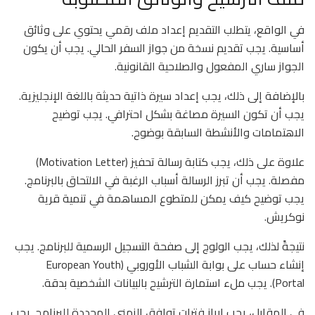
في الواقع، يتطلب التقديم إعداد ملف رقمي يحتوي على وثائق
أساسية. يجب تقديم نسخة من جواز السفر الحالي. يجب أن يكون
الجواز ساري المفعول والصلاحية القانونية.
بالإضافة إلى ذلك، يجب إعداد سيرة ذاتية حديثة باللغة الإنجليزية.
يجب أن تكون السيرة مصاغة بشكل احترافي. يجب توضيح
الاهتمامات والأنشطة السابقة بوضوح.
علاوة على ذلك، يجب كتابة رسالة تحفيز (Motivation Letter)
مفصلة. يجب أن تبرز الرسالة أسباب الرغبة في الالتحاق بالبرنامج.
يجب توضيح كيف يمكن للمتطوع المساهمة في تنمية قرية
نوكريش.
نتيجةً لذلك، يجب الولوج إلى صفحة التسجيل الرسمية للبرنامج. يجب
إنشاء حساب على بوابة الشباب الأوروبي (European Youth
Portal). يجب ملء استمارة الترشيح بالبيانات الشخصية بدقة.
في المقابل، يجب إبراز فترات توافق الزمني المحددة للبرنامج. يجب