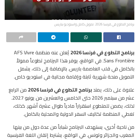
برنامج التطوع في فرنسا 2026: تمويل كامل واستوديو بباريس
برنامج التطوع في فرنسا 2026
يُعلن عنه منظمة AFS Vivre
Sans Frontière. في الواقع، يوفر هذا البرنامج تطوعاً ممولاً
بالكامل في قلب العاصمة باريس. بالإضافة إلى ذلك، يشمل
التمويل منحة شهرية ثابتة وإقامة مجانية في استوديو خاص.
علاوة على ذلك، يمتد
برنامج التطوع في فرنسا 2026
من الرابع
عشر من سبتمبر 2026 حتى الخامس والعشرين من يونيو 2027.
لذلك، يضمن للمتطوع استقراراً مادياً طوال عشرة أشهر. كذلك،
تغطي المنظمة تكاليف السفر الدولية والمحلية بالكامل.
من ناحية أخرى، يستهدف البرنامج شباباً من عدة دول من بينها
المغرب والجزائر وتونس. في الواقع، يشترط إتقان اللغة الفرنسية