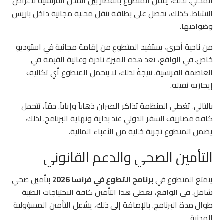
المحلي. لذلك، يتنقل المتطوع بالقطار بين المدن الفرنسية لأغراض
النشاط. كذلك، تحصل على بطاقة تنقل محلية مجانية داخل باريس
وضواحيها.
من ناحية أخرى، يستفيد المتطوع من إقامة مجانية في استوديو
خاص. في الواقع، تعد هذه الميزة نادرة وعالية القيمة في
العاصمة الفرنسية. نتيجةً لذلك، لا يتحمل المتطوع أي تكاليف
إيجارية ثقيلة.
بالتالي، تغطي المنظمة تذاكر الطيران ذهاباً وإياباً. حقاً، تتحمل
كافة مصاريف السفر الدولي عند بداية ونهاية البرنامج. لذلك،
يضمن المتطوع تجربة خالية من الأعباء المالية.
التأمين الصحي والدعم القانوني
يتمتع المتطوع في
برنامج التطوع في فرنسا 2026
بتأمين صحي
شامل. في الواقع، يغطي هذا التأمين كافة الاحتياجات الطبية
طوال مدة البرنامج. بالإضافة إلى ذلك، يشمل التأمين المسؤولية
المدنية.