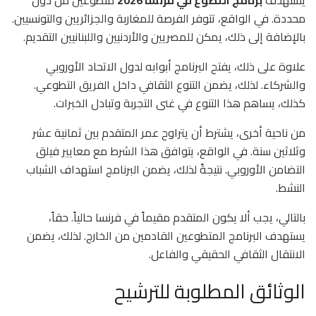
يستهدف
برنامج التطوع في فرنسا 2026
متطوعين من دول
محددة. في الواقع، تتوفر الفرصة للمغاربة والجزائريين والتونسيين.
بالإضافة إلى ذلك، يمكن للمصريين والأردنيين واللبنانيين التقديم.
علاوة على ذلك، يفتح البرنامج أبوابه لدول الاتحاد الأوروبي
والشركاء. لذلك، يضمن التنوع الثقافي داخل الفريق التطوعي.
كذلك، يساهم هذا التنوع في غنى التجربة وتبادل الخبرات.
من ناحية أخرى، يشترط أن يتراوح عمر المتقدم بين ثمانية عشر
وثلاثين سنة. في الواقع، يتوافق هذا الشرط مع معايير فيلق
التضامن الأوروبي. نتيجةً لذلك، يضمن البرنامج استهداف الشباب
النشط.
بالتالي، يجب ألا يكون المتقدم مقيماً في فرنسا حالياً. حقاً،
يستهدف البرنامج المتطوعين القادمين من الخارج. لذلك، يضمن
الانتقال الثقافي الحقيقي والفاعل.
الوثائق المطلوبة للترشيح