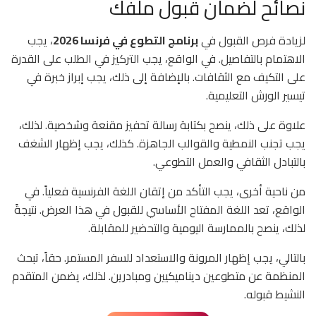
نصائح لضمان قبول ملفك
لزيادة فرص القبول في
برنامج التطوع في فرنسا 2026
، يجب
الاهتمام بالتفاصيل. في الواقع، يجب التركيز في الطلب على القدرة
على التكيف مع الثقافات. بالإضافة إلى ذلك، يجب إبراز خبرة في
تيسير الورش التعليمية.
علاوة على ذلك، ينصح بكتابة رسالة تحفيز مقنعة وشخصية. لذلك،
يجب تجنب النمطية والقوالب الجاهزة. كذلك، يجب إظهار الشغف
بالتبادل الثقافي والعمل التطوعي.
من ناحية أخرى، يجب التأكد من إتقان اللغة الفرنسية فعلياً. في
الواقع، تعد اللغة المفتاح الأساسي للقبول في هذا العرض. نتيجةً
لذلك، ينصح بالممارسة اليومية والتحضير للمقابلة.
بالتالي، يجب إظهار المرونة والاستعداد للسفر المستمر. حقاً، تبحث
المنظمة عن متطوعين ديناميكيين ومبادرين. لذلك، يضمن المتقدم
النشيط قبوله.