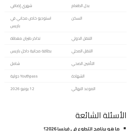
بدل الطعام
شهري إضافي
السكن
استوديو خاص مجاني في
باريس
التنقل الدولي
تذاكر طيران مغطاة
التنقل المحلي
بطاقة مجانية داخل باريس
التأمين الصحي
شامل
الشهادة
Youthpass دولية
الموعد النهائي
12 يونيو 2026
الأسئلة الشائعة
ما هو برنامج التطوع في فرنسا 2026؟