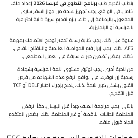
يتطلب تقديم طلب
برنامج التطوع في فرنسا 2026
إعداد ملف
كامل. في الواقع، يجب تجهيز نسخة من جواز السفر ساري
المفعول. بالإضافة إلى ذلك، يلزم تقديم سيرة ذاتية احترافية
بالفرنسية أو الإنجليزية.
علاوة على ذلك، يجب كتابة رسالة تحفيز توضح اهتمامك بمهمة
AFS. لذلك، يجب إبراز قيم المواطنة العالمية والانفتاح الثقافي.
كذلك، يفضل تضمين خبرات سابقة في العمل المجتمعي.
من ناحية أخرى، يجب توثيق مستوى اللغة الفرنسية بشهادة
رسمية إن توفرت. في الواقع، ترفع هذه الشهادة من فرص
القبول بشكل كبير. نتيجةً لذلك، ينصح بإجراء اختبار DELF أو TCF
قبل التقديم.
بالتالي، يجب مراجعة الملف جيداً قبل الإرسال. حقاً، ترفض
المنظمة الطلبات الناقصة أو غير المنظمة. لذلك، يضمن المتقدم
الجاد قبول ملفه.