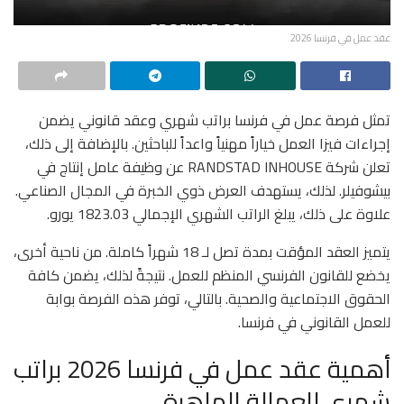
عقد عمل في فرنسا 2026
تمثل فرصة عمل في فرنسا براتب شهري وعقد قانوني يضمن
إجراءات فيزا العمل خياراً مهنياً واعداً للباحثين. بالإضافة إلى ذلك،
تعلن شركة RANDSTAD INHOUSE عن وظيفة عامل إنتاج في
بيشوفيلر. لذلك، يستهدف العرض ذوي الخبرة في المجال الصناعي.
علاوة على ذلك، يبلغ الراتب الشهري الإجمالي 1823.03 يورو.
يتميز العقد المؤقت بمدة تصل لـ 18 شهراً كاملة. من ناحية أخرى،
يخضع للقانون الفرنسي المنظم للعمل. نتيجةً لذلك، يضمن كافة
الحقوق الاجتماعية والصحية. بالتالي، توفر هذه الفرصة بوابة
للعمل القانوني في فرنسا.
أهمية عقد عمل في فرنسا 2026 براتب
شهري للعمالة الماهرة