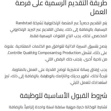
طريقة التقديم الرسمية على فرصة
العمل
يتم التقديم حصرياً عبر المنصة الإلكترونية لشركة Randstad
الرسمية. بالإضافة إلى ذلك، يمكن التقديم عبر البريد الإلكتروني
المخصص. لذلك، يجب اتباع القنوات الرسمية فقط.
ينصح بتنسيق السيرة الذاتية لتتوافق مع الكلمات المفتاحية. علاوة
على ذلك، تشمل Production وComposants وContrôle Qualité.
من ناحية أخرى، يتجنب ذلك الرفض الآلي.
يجب إرفاق رسالة تحفيزية توضح القدرة على العمل بالمناوبة.
نتيجةً لذلك، تظهر جديتك والتزامك بالوظيفة. بالإضافة إلى ذلك، تبرز
استعدادك للعمل الليلي.
شروط القبول الأساسية للوظيفة
تشترط الوكالة خبرة مهنية سابقة لسنة واحدة إلزامياً. بالإضافة