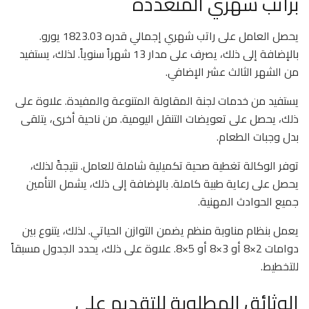
براتب شهري المتعددة
يحصل العامل على راتب شهري إجمالي قدره 1823.03 يورو.
بالإضافة إلى ذلك، يصرف على مدار 13 شهراً سنوياً. لذلك، يستفيد
من الشهر الثالث عشر الإضافي.
يستفيد من خدمات لجنة المقاولة المتنوعة والمفيدة. علاوة على
ذلك، يحصل على تعويضات التنقل اليومية. من ناحية أخرى، يتلقى
بدل وجبات الطعام.
توفر الوكالة تغطية صحية تكميلية شاملة للعامل. نتيجةً لذلك،
يحصل على رعاية طبية كاملة. بالإضافة إلى ذلك، يشمل التأمين
جميع الحوادث المهنية.
يعمل بنظام مناوبة منظم يضمن التوازن الحياتي. لذلك، يتنوع بين
دوامات 2×8 أو 3×8 أو 5×8. علاوة على ذلك، يحدد الجدول مسبقاً
للتخطيط.
الوثائق المطلوبة للتقديم على