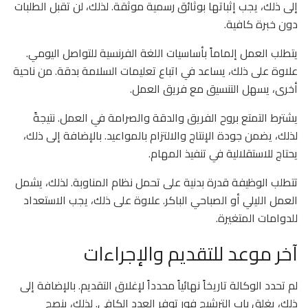
إلى ذلك، يجب إثباتها بوثائق رسمية موثقة. لذلك، لن تقبل الطلبات
دون خبرة كافية.
يتطلب العمل إلماماً بأساسيات اللغة الفرنسية للتواصل اليومي.
علاوة على ذلك، يساعد في اتباع تعليمات السلامة بدقة. من ناحية
أخرى، يسهل التنسيق مع فريق العمل.
يشترط التمتع بروح الفريق والدقة والصرامة في العمل. نتيجةً
لذلك، يضمن جودة الإنتاج والالتزام بالمواعيد. بالإضافة إلى ذلك،
يحتاج للاستقلالية في تنفيذ المهام.
تتطلب الوظيفة قدرة بدنية على تحمل نظام المناوبة. لذلك، يشمل
العمل الليلي أو الصباحي الباكر. علاوة على ذلك، يجب الاستعداد
للدوامات المتغيرة.
آخر موعد للتقديم والإجراءات
لم تحدد الوكالة تاريخاً نهائياً محدداً لإغلاق التقديم. بالإضافة إلى
ذلك، يغلق باب الترشيح فور توفر العدد الكافي. لذلك، ينصح