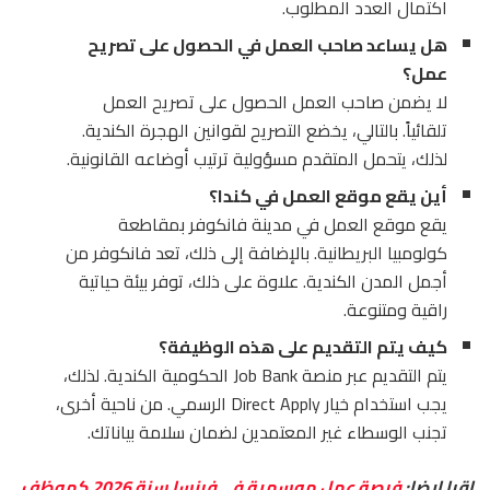
اكتمال العدد المطلوب.
هل يساعد صاحب العمل في الحصول على تصريح
عمل؟
لا يضمن صاحب العمل الحصول على تصريح العمل
تلقائياً. بالتالي، يخضع التصريح لقوانين الهجرة الكندية.
لذلك، يتحمل المتقدم مسؤولية ترتيب أوضاعه القانونية.
أين يقع موقع العمل في كندا؟
يقع موقع العمل في مدينة فانكوفر بمقاطعة
كولومبيا البريطانية. بالإضافة إلى ذلك، تعد فانكوفر من
أجمل المدن الكندية. علاوة على ذلك، توفر بيئة حياتية
راقية ومتنوعة.
كيف يتم التقديم على هذه الوظيفة؟
يتم التقديم عبر منصة Job Bank الحكومية الكندية. لذلك،
يجب استخدام خيار Direct Apply الرسمي. من ناحية أخرى،
تجنب الوسطاء غير المعتمدين لضمان سلامة بياناتك.
اقرا ايضا:
فرصة عمل موسمية في فرنسا سنة 2026 كموظف