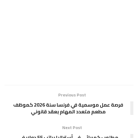
Previous Post
فرصة عمل موسمية في فرنسا سنة 2026 كموظف
مطعم متعدد المهام بعقد قانوني
Next Post
مطلوب كهربائي في أستراليا براتب 55 دولار في