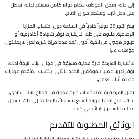
إلى ذلك، يعمل الموظف بنظام دوام كامل مستقر. لذلك، يحصل
على دخل ثابت ومنتظم طوال العام.
يبلغ الأجر 25 دولاراً كندياً في الساعة دون احتساب المزايا
الإضافية. علاوة على ذلك، لا يشترط توفر شهادة أكاديمية أو
دبلوم مهني. من ناحية أخرى، تعد هذه ميزة كبيرة لمن لا يملكون
مؤهلات عليا.
لا تشترط الشركة خبرة عملية مسبقة في مجال البناء. نتيجةً لذلك،
توفر تدريباً عملياً للموظفين الجدد. بالتالي، يكتسب المتقدم مهارات
جديدة أثناء العمل.
تمثل الفرصة بوابة لاكتساب خبرة عملية في قطاع البناء الكندي.
لذلك، تفتح آفاقاً مهنية أوسع مستقبلاً. بالإضافة إلى ذلك، تسهل
عملية الاستقرار الدائم في كندا.
الوثائق المطلوبة للتقديم
يحتاج المتقدم لإعداد سيرة ذاتية محدثة باللغة الإنجليزية.