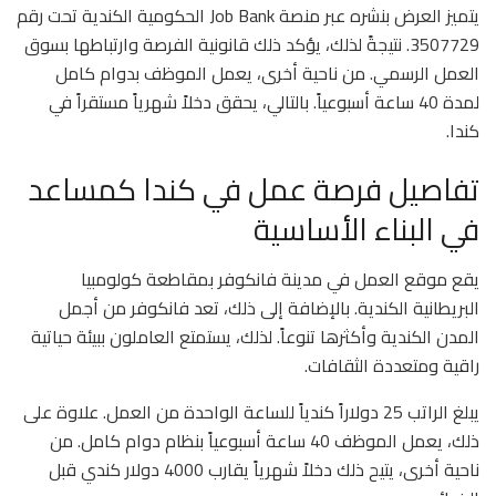
يتميز العرض بنشره عبر منصة Job Bank الحكومية الكندية تحت رقم
3507729. نتيجةً لذلك، يؤكد ذلك قانونية الفرصة وارتباطها بسوق
العمل الرسمي. من ناحية أخرى، يعمل الموظف بدوام كامل
لمدة 40 ساعة أسبوعياً. بالتالي، يحقق دخلاً شهرياً مستقراً في
كندا.
تفاصيل فرصة عمل في كندا كمساعد
في البناء الأساسية
يقع موقع العمل في مدينة فانكوفر بمقاطعة كولومبيا
البريطانية الكندية. بالإضافة إلى ذلك، تعد فانكوفر من أجمل
المدن الكندية وأكثرها تنوعاً. لذلك، يستمتع العاملون ببيئة حياتية
راقية ومتعددة الثقافات.
يبلغ الراتب 25 دولاراً كندياً للساعة الواحدة من العمل. علاوة على
ذلك، يعمل الموظف 40 ساعة أسبوعياً بنظام دوام كامل. من
ناحية أخرى، يتيح ذلك دخلاً شهرياً يقارب 4000 دولار كندي قبل