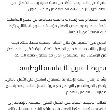
علاوة على ذلك، يجب التأكد من صحة جميع بيانات الاتصال. من
ناحية أخرى، تزيد السيرة المنظمة من فرص القبول.
يجب استخدام لغة إنجليزية واضحة ومباشرة في جميع المراسلات.
نتيجةً لذلك، يفهم صاحب العمل مؤهلاتك بسهولة. بالتالي، يترك
ذلك انطباعاً مهنياً إيجابياً.
احرص على التقديم من خلال القناة الرسمية فقط. لذلك، تجنب
إرسال بيانات حساسة خارج المنصة الآمنة. بالإضافة إلى ذلك، احذر
من الوسطاء غير المعتمدين الذين قد ينتحلون صفة الشركة.
شروط القبول الأساسية للوظيفة
يشترط إتقان اللغة الإنجليزية بمستوى أساسي على الأقل. بالتالي،
يتمكن الموظف من التواصل مع فريق العمل. لذلك، ينصح بتحسين
مهارات اللغة قبل التقديم.
تتطلب الوظيفة القدرة على العمل البدني المكثف. بالإضافة إلى
ذلك، يجب تحمل ضغط العمل في مواقع البناء. علاوة على ذلك،