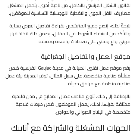
لقانون الشغل الفرنسي بالكامل. من ناحية أخرى، يتحمل المشغل
مصاريف النقل الجوي والتغطية اللوجستية الأساسية للموظفين.
نتيجةً لذلك، يُنصح جميع المترشحين بقراءة تفاصيل العرض بعناية
والتأكد من استيفاء الشروط. في المقابل، يضمن ذلك اتخاذ قرار
مهني واعٍ ومبني على معطيات واقعية ودقيقة.
موقع العمل والتفاصيل الجغرافية
يقع موقع عمل تقنيي الصيانة في مدينة Gaujac الفرنسية ضمن
منشأة صناعية متخصصة. على سبيل المثال، توفر المدينة بيئة عمل
صناعية منظمة مع مرافق حديثة.
بالإضافة إلى ذلك، تتوزع مناصب عمال المذابح في مدن فلاحية
مختلفة بفرنسا. لذلك، يعمل الموظفون ضمن ضيعات فلاحية
متخصصة في الإنتاج الحيواني والدواجن.
الجهات المشغلة والشراكة مع أنابيك