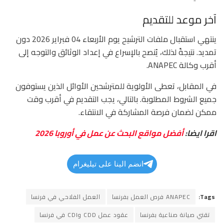
آخر موعد للتقديم
ينتهي استقبال ملفات الترشيح يوم الأربعاء 04 فبراير 2026 دون
تمديد. نتيجةً لذلك، يُنصح بالإسراع في إعداد الوثائق والتوجه إلى
أقرب وكالة ANAPEC.
في المقابل، تعطى الأولوية للمترشحين الأوائل الذين يستوفون
جميع الشروط المطلوبة. بالتالي، يجب التقديم في أقرب وقت
ممكن لضمان فرصة المشاركة في الانتقاء.
اقرا ايضا:
أفضل مواقع البحث عن عمل في أوروبا 2026
انضم الينا على تيليغرام
Tags:
ANAPEC فرص العمل بفرنسا
العمل الفلاحي في فرنسا
تقني صيانة صناعية بفرنسا
عقود عمل CDD وCDI في فرنسا