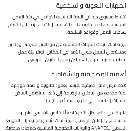
المهارات اللغوية والشخصية
يُشترط مستوى جيد في اللغة الفرنسية للتواصل في بيئة العمل
الفرنسية بكفاءة. علاوة على ذلك، يجب إثبات القدرة على الالتزام
بساعات العمل وقواعد السلامة.
نتيجةً لذلك، تبحث الجهات المشغلة عن موظفين ملتزمين وجادين
ومستعدين للعمل طويل الأمد. في المقابل، توفر بيئة عمل
منظمة تحترم حقوق العاملين وفق القانون الفرنسي.
أهمية المصداقية والشفافية
هذه فرص عمل حقيقية بفرنسا بعقود قانونية واضحة موجهة
لفئة محددة من الباحثين. بالإضافة إلى ذلك، لا يتضمن العرض
امتيازات إضافية خارج ما ورد رسمياً في الإعلان.
علاوة على ذلك، يظل الأجر خاضعاً للقانون الفرنسي ولم يرد
تحديده في الإعلان الرسمي. نتيجةً لذلك، يُنصح بالرجوع إلى الموقع
الرسمي لـANAPEC والبوابات الحكومية الفرنسية كمصادر مرجعية.