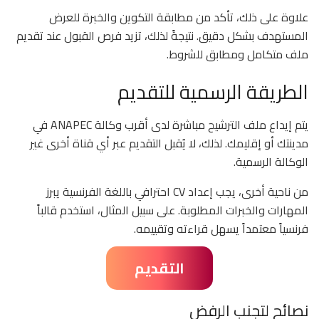
علاوة على ذلك، تأكد من مطابقة التكوين والخبرة للعرض
المستهدف بشكل دقيق. نتيجةً لذلك، تزيد فرص القبول عند تقديم
ملف متكامل ومطابق للشروط.
الطريقة الرسمية للتقديم
يتم إيداع ملف الترشيح مباشرة لدى أقرب وكالة ANAPEC في
مدينتك أو إقليمك. لذلك، لا يُقبل التقديم عبر أي قناة أخرى غير
الوكالة الرسمية.
من ناحية أخرى، يجب إعداد CV احترافي باللغة الفرنسية يبرز
المهارات والخبرات المطلوبة. على سبيل المثال، استخدم قالباً
فرنسياً معتمداً يسهل قراءته وتقييمه.
التقديم
نصائح لتجنب الرفض