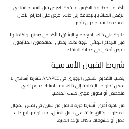
تأكد من مطابقة التكوين والخبرة للعرض قبل التقديم لتفادي
الرفض المباشر. بالإضافة إلى ذلك، احرص على احترام الآجال
المحددة للتقديم دون تأخير.
علاوة على ذلك، راجع جميع الوثائق للتأكد من صحتها واكتمالها
قبل الإيداع النهائي. نتيجةً لذلك، يحظى المتقدمون الملتزمون
بفرص أفضل في عملية الانتقاء.
شروط القبول الأساسية
يتطلب التقديم التسجيل الإجباري في ANAPEC كشرط أساسي لا
يمكن تجاوزه. بالإضافة إلى ذلك، يجب امتلاك دبلوم تقني
متخصص أو تكوين مهني حسب المنصب.
من ناحية أخرى، تُشترط خبرة لا تقل عن سنتين في نفس المجال
المطلوب بوثائق مثبتة. على سبيل المثال، يجب توفير شهادات
عمل أو كشوفات CNSS تؤكد الخبرة.