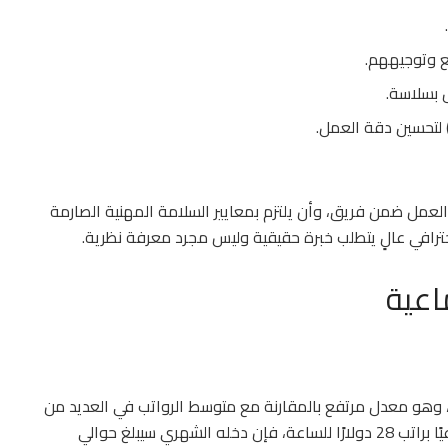
ع وتوجيههم.
 بسلاسة.
ى العمل ضمن فريق، وأن يلتزم بمعايير السلامة المهنية الصارمة
افي عالٍ يتطلب خبرة حقيقية وليس مجرد معرفة نظرية.
ماعية
2 و33 دولارًا كنديًا للساعة، وهو معدل مرتفع بالمقارنة مع متوسط الرواتب في العديد من
الدول. على سبيل المثال، إذا عمل النجار 40 ساعة أسبوعيًا براتب 28 دولارًا للساعة، فإن دخله الشهري سيبلغ حوالي