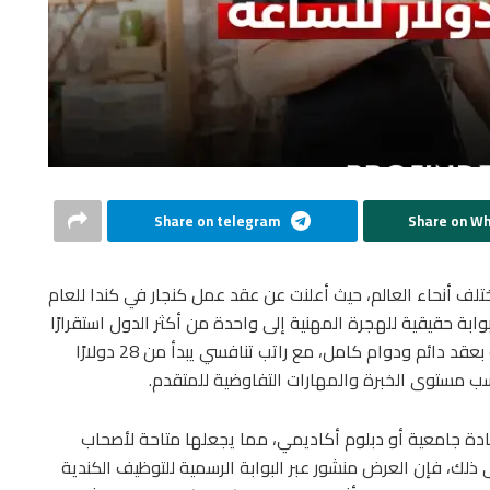
Share on telegram
Share on W
ختلف أنحاء العالم، حيث أعلنت عن عقد عمل كنجار في كندا للعام
وابة حقيقية للهجرة المهنية إلى واحدة من أكثر الدول استقرارًا
واحترامًا لحقوق العمال في العالم. تأتي هذه الوظيفة بعقد دائم ودوام كامل، مع راتب تنافسي يبدأ من 28 دولارًا
دة جامعية أو دبلوم أكاديمي، مما يجعلها متاحة لأصحاب
ى ذلك، فإن العرض منشور عبر البوابة الرسمية للتوظيف الكندية