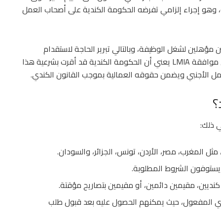
لعمل (Labour Market Impact Assessment – LMIA)، وهو إجراء إلزامي تفرضه الحكومة الكندية على أصحاب العمل
 مؤهلين لشغل الوظيفة، وبالتالي تبرير الحاجة لاستقدام
موظفين من خارج كندا. بمعنى آخر، حصول الشركة على موافقة LMIA يعني أن الحكومة الكندية قد أقرت بشرعية هذا
امل الأجنبي ويضمن حقوقه العمالية بموجب القانون الكندي.
؟
 ذلك:
 مثل المغرب، مصر، الأردن، تونس، الجزائر، والسودان.
يستوفون الشروط المطلوبة.
كنديين، مقيمين دائمين، أو مقيمين بتصاريح مؤقتة.
ي المفعول، حيث يمكنهم الحصول عليه بعد قبول طلب