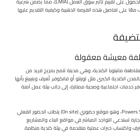
، وهو يخضع لإجراءات قانونية صارمة تشمل الحصول على تقييم تأثير سوق العمل (LMIA)، مما يضمن شرعية
 معًا على تفاصيل هذه الفرصة الذهبية وكيفية التقديم عليها
تضيفة
مدينة وينيبيغ (Winnipeg)، عاصمة مقاطعة مانيتوبا الكندية، وهي مدينة تتميز بمزيج فريد من
ن الكندية الكبرى مثل تورنتو أو فانكوفر. تُعرف وينيبيغ بأنها
فر خدمات اجتماعية وصحية ممتازة، إلى جانب بيئة عمل آمنة
العنوان الدقيق لموقع العمل هو 7 Powers Street, R2W 2G7، وهو موقع حضوري (On site) يتطلب الحضور الفعلي
ارة تستدعي التواجد المباشر في مواقع البناء والمشاريع
ترف واكتساب خبرات عملية متقدمة في بيئة كندية منظمة.