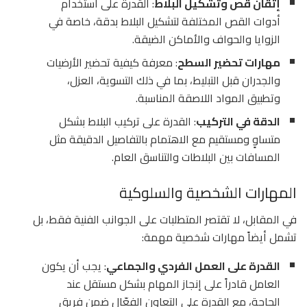
إتقان قص وتشكيل البلاط
: القدرة على استخدام
أدوات القص المختلفة لتشكيل البلاط بدقة، خاصة في
الزوايا والحواف والأماكن الضيقة.
مهارات تحضير السطح
: معرفة كيفية تحضير الأرضيات
والجدران قبل التبليط، بما في ذلك التسوية، العزل،
وتطبيق المواد اللاصقة المناسبة.
الدقة في التركيب
: القدرة على تركيب البلاط بشكل
متساوٍ ومستقيم مع الاهتمام بالتفاصيل الدقيقة مثل
المسافات بين البلاطات والتناسق العام.
المهارات الشخصية والسلوكية
في المقابل، لا تقتصر المتطلبات على الجوانب الفنية فقط، بل
تشمل أيضاً مهارات شخصية مهمة:
القدرة على العمل الفردي والجماعي
: يجب أن يكون
العامل قادراً على إنجاز المهام بشكل مستقل عند
الحاجة، مع القدرة على التعاون الفعّال ضمن فريق