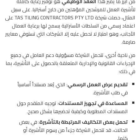
من أبرز ما يميز هذا
العقد الوظيفي
هو توفير رعاية كاملة
لتأشيرة العمل للمرشحين المؤهلين من خارج أستراليا. على سبيل
المثال، حصلت شركة TAS TILING CONTRACTORS PTY LTD على
اعتماد رسمي من السلطات الأسترالية يسمح لها برعاية العمال
الأجانب، وهو امتياز لا تحصل عليه إلا الشركات التي تستوفي معايير
صارمة.
من ناحية أخرى، تتحمل الشركة مسؤولية دعم العامل في جميع
الإجراءات القانونية والإدارية المتعلقة بالحصول على التأشيرة، بما
في ذلك:
تقديم عرض العمل الرسمي
: الذي يُعد مستنداً أساسياً
في طلب التأشيرة.
المساعدة في تجهيز المستندات
: توجيه المتقدم حول
المستندات المطلوبة وكيفية تحضيرها بشكل صحيح.
تحمل بعض التكاليف المرتبطة بالتأشيرة
: في بعض
الحالات، قد تتحمل الشركة جزءاً من رسوم التأشيرة أو
كلها.