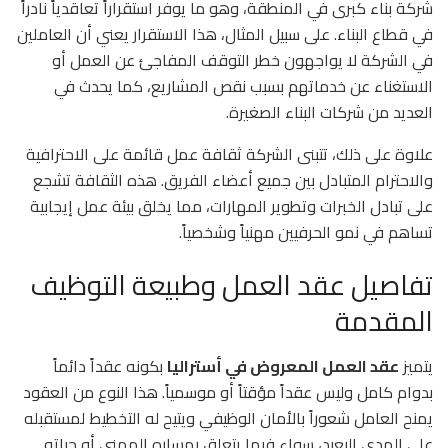
شركة بناء كبرى في المنطقة، وهو ما يوفر استقراراً تعاقدياً نادراً
في قطاع البناء. على سبيل المثال، هذا الاستقرار يعني أن العاملين
في الشركة لا يواجهون خطر التوقف المفاجئ عن العمل أو
الاستغناء عن خدماتهم بسبب نقص المشاريع، كما يحدث في
العديد من شركات البناء الصغيرة.
علاوة على ذلك، تتبنى الشركة ثقافة عمل قائمة على الاحترافية
والاحترام المتبادل بين جميع أعضاء الفريق. هذه الثقافة تشجع
على تبادل الخبرات وتطوير المهارات، مما يخلق بيئة عمل إيجابية
تساهم في نمو الحرفيين مهنياً وشخصياً.
تفاصيل عقد العمل وطبيعة التوظيف
المقدمة
يتميز
عقد العمل المعروض في أستراليا
بكونه عقداً دائماً
بدوام كامل وليس عقداً مؤقتاً أو موسمياً. هذا النوع من العقود
يمنح العامل شعوراً بالأمان الوظيفي ويتيح له التخطيط لمستقبله
على المدى البعيد، سواء فيما يتعلق بمساره المهني أو حياته