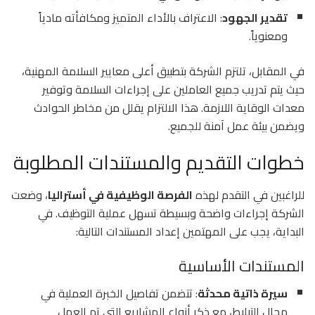
تقدير الجهود
: الاعتراف بالأداء المتميز ومكافأته مادياً
ومعنوياً.
في المقابل، تلتزم الشركة بتطبيق أعلى معايير السلامة المهنية،
حيث يتم تدريب جميع العاملين على إجراءات السلامة وتوفير
معدات الوقاية اللازمة. هذا الالتزام يقلل من مخاطر الحوادث
ويضمن بيئة عمل آمنة للجميع.
خطوات التقديم والمستندات المطلوبة
للراغبين في التقدم لهذه
الفرصة الوظيفية في أستراليا
، وضعت
الشركة إجراءات واضحة وبسيطة تسهل عملية التوظيف. في
البداية، يجب على المهتمين إعداد المستندات التالية:
المستندات الأساسية
سيرة ذاتية محدثة
: تتضمن تفاصيل الخبرة العملية في
مجال التبليط، مع ذكر أنواع المشاريع التي تم العمل