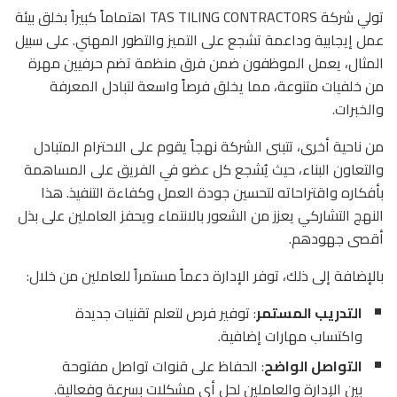
تولي شركة TAS TILING CONTRACTORS اهتماماً كبيراً بخلق بيئة
عمل إيجابية وداعمة تشجع على التميز والتطور المهني. على سبيل
المثال، يعمل الموظفون ضمن فرق منظمة تضم حرفيين مهرة
من خلفيات متنوعة، مما يخلق فرصاً واسعة لتبادل المعرفة
والخبرات.
من ناحية أخرى، تتبنى الشركة نهجاً يقوم على الاحترام المتبادل
والتعاون البناء، حيث يُشجع كل عضو في الفريق على المساهمة
بأفكاره واقتراحاته لتحسين جودة العمل وكفاءة التنفيذ. هذا
النهج التشاركي يعزز من الشعور بالانتماء ويحفز العاملين على بذل
أقصى جهودهم.
بالإضافة إلى ذلك، توفر الإدارة دعماً مستمراً للعاملين من خلال:
التدريب المستمر
: توفير فرص لتعلم تقنيات جديدة
واكتساب مهارات إضافية.
التواصل الواضح
: الحفاظ على قنوات تواصل مفتوحة
بين الإدارة والعاملين لحل أي مشكلات بسرعة وفعالية.