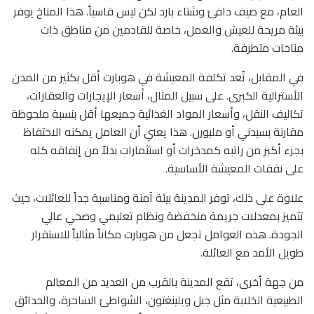
العام، مع صيف دافئ وشتاء بارد لكن ليس قاسياً. هذا المناخ يوفر
بيئة مريحة للعيش والعمل، خاصة للقادمين من مناطق ذات
مناخات متطرفة.
في المقابل، تُعد تكلفة المعيشة في هوبارت أقل بكثير من المدن
الأسترالية الكبرى. على سبيل المثال، أسعار الإيجارات والعقارات،
تكاليف النقل، وأسعار المواد الغذائية جميعها أقل بنسبة ملحوظة
مقارنة بسيدني أو ملبورن. هذا يعني أن العامل يمكنه الاحتفاظ
بجزء أكبر من راتبه كمدخرات أو استثمارات بدلاً من إنفاقه كله
على نفقات المعيشة الأساسية.
علاوة على ذلك، توفر المدينة بيئة آمنة ومناسبة جداً للعائلات، حيث
تتميز بمعدلات جريمة منخفضة ونظام تعليمي وصحي عالي
الجودة. هذه العوامل تجعل من هوبارت مكاناً مثالياً للاستقرار
طويل الأمد مع العائلة.
من جهة أخرى، تقع المدينة بالقرب من العديد من المعالم
الطبيعية الخلابة مثل جبل ويلينغتون، الشواطئ الساحرة، والحدائق