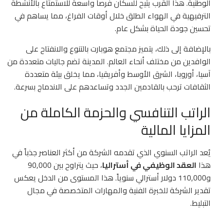
الوطنية. هذا القرب يتيح للسكان فرصاً واسعة للاستمتاع بالأنشطة
الترفيهية في الهواء الطلق خلال أوقات الفراغ، مما يساهم في
تحسين جودة الحياة بشكل عام.
بالإضافة إلى ذلك، يتميز مجتمع هوبارت بالتنوع والانفتاح على
الوافدين من مختلف أنحاء العالم. المدينة تضم جاليات متعددة من
آسيا، أوروبا، الشرق الأوسط وأفريقيا، مما يخلق بيئة متعددة
الثقافات ترحب بالقادمين الجدد وتساعدهم على الاندماج بسرعة.
الراتب التنافسي والحزمة الكاملة من
المزايا المالية
يُعد الراتب السنوي الذي تقدمه الشركة من أكثر العناصر جذباً في
هذا
العقد الوظيفي في أستراليا
، حيث يتراوح بين 90,000
و110,000 دولار أسترالي سنوياً. هذا المستوى من الدخل يعكس
تقدير الشركة للخبرة الفنية والمهارات المتخصصة في مجال
التبليط.