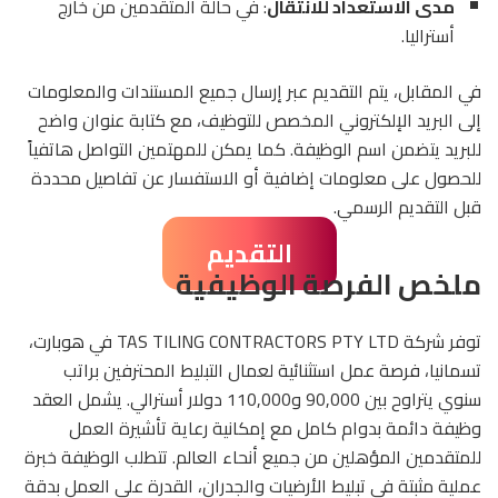
مدى الاستعداد للانتقال
: في حالة المتقدمين من خارج
أستراليا.
في المقابل، يتم التقديم عبر إرسال جميع المستندات والمعلومات
إلى البريد الإلكتروني المخصص للتوظيف، مع كتابة عنوان واضح
للبريد يتضمن اسم الوظيفة. كما يمكن للمهتمين التواصل هاتفياً
للحصول على معلومات إضافية أو الاستفسار عن تفاصيل محددة
قبل التقديم الرسمي.
التقديم
ملخص الفرصة الوظيفية
توفر شركة TAS TILING CONTRACTORS PTY LTD في هوبارت،
تسمانيا، فرصة عمل استثنائية لعمال التبليط المحترفين براتب
سنوي يتراوح بين 90,000 و110,000 دولار أسترالي. يشمل العقد
وظيفة دائمة بدوام كامل مع إمكانية رعاية تأشيرة العمل
للمتقدمين المؤهلين من جميع أنحاء العالم. تتطلب الوظيفة خبرة
عملية مثبتة في تبليط الأرضيات والجدران، القدرة على العمل بدقة