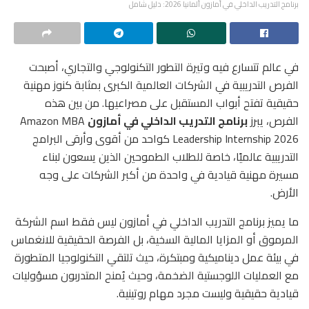
برنامج التدريب الداخلي في أمازون ألمانيا 2026: دليل شامل
في عالم تتسارع فيه وتيرة التطور التكنولوجي والتجاري، أصبحت
الفرص التدريبية في الشركات العالمية الكبرى بمثابة كنوز مهنية
حقيقية تفتح أبواب المستقبل على مصراعيها. من بين هذه
الفرص، يبرز
برنامج التدريب الداخلي في أمازون
Amazon MBA
Leadership Internship 2026 كواحد من أقوى وأرقى البرامج
التدريبية عالميًا، خاصة للطلاب الطموحين الذين يسعون لبناء
مسيرة مهنية قيادية في واحدة من أكبر الشركات على وجه
الأرض.
ما يميز برنامج التدريب الداخلي في أمازون ليس فقط اسم الشركة
المرموق أو المزايا المالية السخية، بل الفرصة الحقيقية للانغماس
في بيئة عمل ديناميكية ومبتكرة، حيث تلتقي التكنولوجيا المتطورة
مع العمليات اللوجستية الضخمة، وحيث يُمنح المتدربون مسؤوليات
قيادية حقيقية وليست مجرد مهام روتينية.