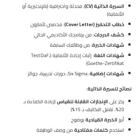
السيرة الذاتية (CV)
: محدثة واحترافية (بالإنجليزية أو
الألمانية)
خطاب التحفيز (Cover Letter)
: مخصص لأمازون
كشف الدرجات
: من برنامجك الأكاديمي الحالي
شهادات الخبرة
: من وظائفك السابقة
شهادات اللغة
: إثبات إجادة الألمانية (TestDaF،
Goethe-Zertifikat)
شهادات إضافية
: Six Sigma، دورات تدريبية، جوائز
نصائح للسيرة الذاتية
:
ركز على
الإنجازات القابلة للقياس
(زيادة الكفاءة بـ
20%، تقليل التكاليف بـ 15%)
أبرز
الخبرة القيادية
بوضوح
استخدم
كلمات مفتاحية
من وصف الوظيفة