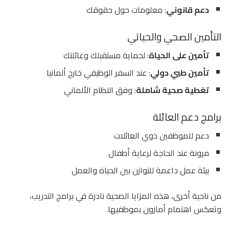
دعم قانوني
: معلومات حول حقوقك
التأمين الصحي والحياتي
تأمين على الحياة
: لحماية مستقبلك وعائلتك
تأمين طبي دولي
: عند السفر الوظيفي خارج ألمانيا
تغطية صحية شاملة
: وفق النظام الألماني
برامج دعم العائلة
دعم للموظفين ذوي العائلات
مرونة عند الحاجة لرعاية أطفال
بيئة عمل داعمة للتوازن بين الحياة والعمل
من ناحية أخرى، هذه المزايا الصحية نادرة في برامج التدريب،
وتعكس اهتمام أمازون بموظفيها.