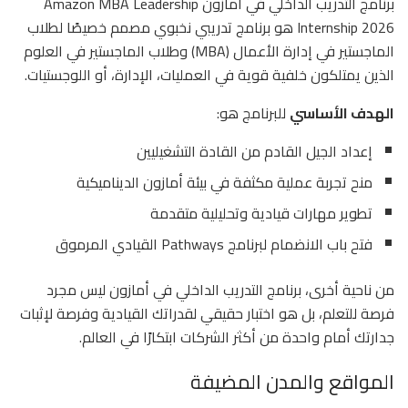
برنامج التدريب الداخلي في أمازون Amazon MBA Leadership
Internship 2026 هو برنامج تدريبي نخبوي مصمم خصيصًا لطلاب
الماجستير في إدارة الأعمال (MBA) وطلاب الماجستير في العلوم
الذين يمتلكون خلفية قوية في العمليات، الإدارة، أو اللوجستيات.
الهدف الأساسي
للبرنامج هو:
إعداد الجيل القادم من القادة التشغيليين
منح تجربة عملية مكثفة في بيئة أمازون الديناميكية
تطوير مهارات قيادية وتحليلية متقدمة
فتح باب الانضمام لبرنامج Pathways القيادي المرموق
من ناحية أخرى، برنامج التدريب الداخلي في أمازون ليس مجرد
فرصة للتعلم، بل هو اختبار حقيقي لقدراتك القيادية وفرصة لإثبات
جدارتك أمام واحدة من أكثر الشركات ابتكارًا في العالم.
المواقع والمدن المضيفة