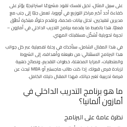
على سبيل المثال، تخيل نفسك تقود مشروعًا استراتيجيًا يؤثر على
كفاءة أحد أكبر مراكز التوزيع في أوروبا، تعمل جنبًا إلى جنب مع
مديرين تنفيذيين، تحلل بيانات ضخمة، وتقدم حلولًا مبتكرة تُطبّق
فعليًا. هذا بالضبط ما يقدمه برنامج التدريب الداخلي في أمازون –
تجربة تحويلية تُشكّل مستقبلك المهني.
في هذا المقال الشامل، سنأخذك في رحلة تفصيلية عبر كل جوانب
هذا البرنامج الاستثنائي: من طبيعته وأهدافه، إلى الشروط
والمتطلبات، المزايا المذهلة، خطوات التقديم، ونصائح ذهبية
لزيادة فرص قبولك. إذا كنت طالب ماجستير أو MBA تبحث عن
فرصة تدريبية تغير حياتك، فهذا المقال دليلك الكامل.
ما هو برنامج التدريب الداخلي في
أمازون ألمانيا؟
نظرة عامة على البرنامج