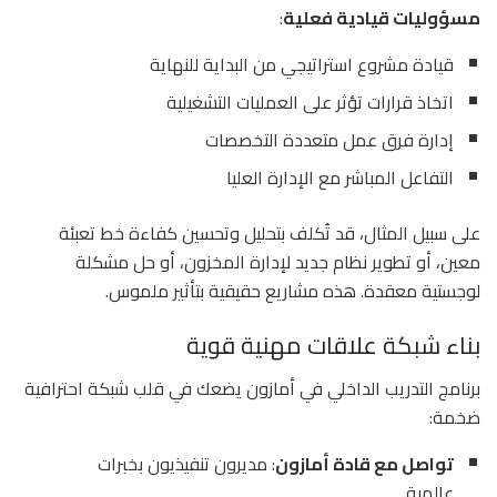
مسؤوليات قيادية فعلية
:
قيادة مشروع استراتيجي من البداية للنهاية
اتخاذ قرارات تؤثر على العمليات التشغيلية
إدارة فرق عمل متعددة التخصصات
التفاعل المباشر مع الإدارة العليا
على سبيل المثال، قد تُكلف بتحليل وتحسين كفاءة خط تعبئة
معين، أو تطوير نظام جديد لإدارة المخزون، أو حل مشكلة
لوجستية معقدة. هذه مشاريع حقيقية بتأثير ملموس.
بناء شبكة علاقات مهنية قوية
برنامج التدريب الداخلي في أمازون يضعك في قلب شبكة احترافية
ضخمة:
تواصل مع قادة أمازون
: مديرون تنفيذيون بخبرات
عالمية