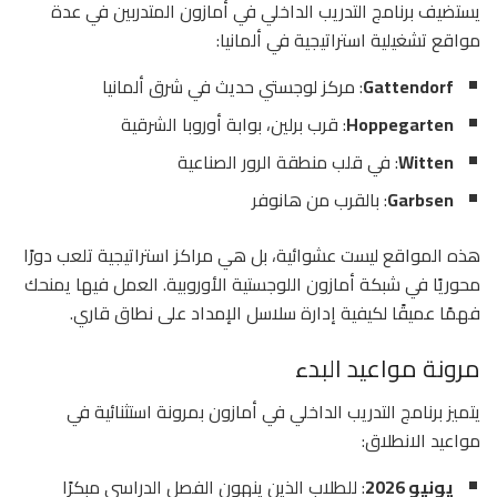
يستضيف برنامج التدريب الداخلي في أمازون المتدربين في عدة
مواقع تشغيلية استراتيجية في ألمانيا:
Gattendorf
: مركز لوجستي حديث في شرق ألمانيا
Hoppegarten
: قرب برلين، بوابة أوروبا الشرقية
Witten
: في قلب منطقة الرور الصناعية
Garbsen
: بالقرب من هانوفر
هذه المواقع ليست عشوائية، بل هي مراكز استراتيجية تلعب دورًا
محوريًا في شبكة أمازون اللوجستية الأوروبية. العمل فيها يمنحك
فهمًا عميقًا لكيفية إدارة سلاسل الإمداد على نطاق قاري.
مرونة مواعيد البدء
يتميز برنامج التدريب الداخلي في أمازون بمرونة استثنائية في
مواعيد الانطلاق:
يونيو 2026
: للطلاب الذين ينهون الفصل الدراسي مبكرًا