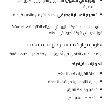
أولوية في التعيين
: المتدربون الناجحون يحصلون على
الأفضلية
تسريع المسار الوظيفي
: بدء مباشر في مناصب قيادية
علاوة على ذلك، خبرة أمازون في سيرتك الذاتية تجعلك مرشحًا
قويًا لدى أي شركة أخرى في العالم.
تطوير مهارات حياتية ومهنية متقدمة
برنامج التدريب الداخلي في أمازون ليس فقط عن الخبرة التقنية:
المهارات القيادية
:
اتخاذ القرارات تحت الضغط
إدارة الأزمات والمواقف الصعبة
تحفيز وقيادة الفرق
التخطيط الاستراتيجي