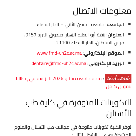
معلومات الاتصال
الجامعة
: جامعة الحسن الثاني – الدار البيضاء
العنوان
: زنقة أبو العلاء الزهار، صندوق البريد 9157،
مرس السلطان، الدار البيضاء 21100
الموقع الإلكتروني
:
www.fmd-uh2c.ac.ma
البريد الإلكتروني
:
dentaire@fmd-uh2c.ac.ma
شاهد أيضا
:
منحة جامعة ميلانو 2026 للدراسة في إيطاليا
بتمويل كامل
التكوينات المتوفرة في كلية طب
الأسنان
توفر الكلية تكوينات متنوعة في مجالات طب الأسنان والعلوم
المرتبطة به، على الشكل التالي: