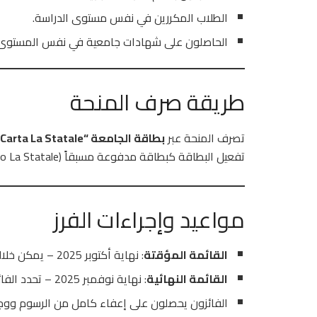
الطلاب المكررين في نفس مستوى الدراسة.
الحاصلون على شهادات جامعية في نفس المستوى أو
طريقة صرف المنحة
تصرف المنحة عبر
بطاقة الجامعة “Carta La Statale”
تفعيل البطاقة كبطاقة مدفوعة مسبقاً (Flash Up Studio La Statale) لاستلام المدفوعات.
مواعيد وإجراءات الفرز
القائمة المؤقتة
: نهاية أكتوبر 2025 – يمكن خلالها تقديم الطعون.
القائمة النهائية
: نهاية نوفمبر 2025 – تحدد الفائزين بالمنح.
الفائزون يحصلون على إعفاء كامل من الرسوم ووجبة غ