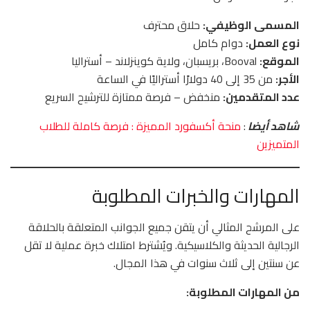
المسمى الوظيفي:
حلاق محترف
نوع العمل:
دوام كامل
الموقع:
Booval، بريسبان، ولاية كوينزلاند – أستراليا
الأجر:
من 35 إلى 40 دولارًا أستراليًا في الساعة
عدد المتقدمين:
منخفض – فرصة ممتازة للترشيح السريع
شاهد أيضا
:
منحة أكسفورد المميزة : فرصة كاملة للطلاب
المتميزين
المهارات والخبرات المطلوبة
على المرشح المثالي أن يتقن جميع الجوانب المتعلقة بالحلاقة
الرجالية الحديثة والكلاسيكية. ويُشترط امتلاك خبرة عملية لا تقل
عن سنتين إلى ثلاث سنوات في هذا المجال.
من المهارات المطلوبة: