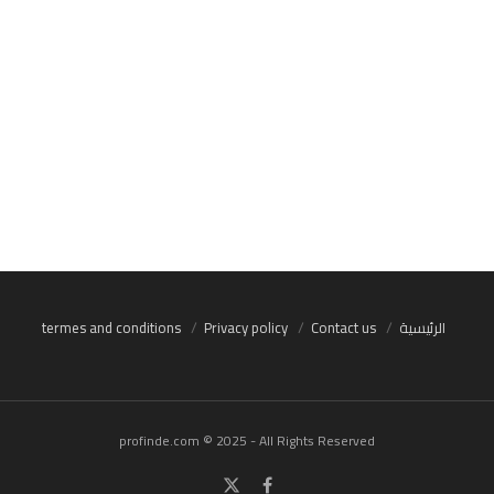
الرئيسية
Contact us
Privacy policy
termes and conditions
profinde.com © 2025 - All Rights Reserved