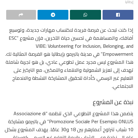
إيطاليا
إذا كنت تبحث عن فرصة فريدة لاكتساب مهارات جديدة، وتوسيع
آفاقك، والمساهمة في تحسين حياة الآخرين، فإن مشروع “ESC
VIBE: Volunteering for Inclusion, Belonging, and
Empowerment” في مدينة باليرمو بإيطاليا هو الفرصة المثالية لك.
هذا المشروع ليس مجرد عمل تطوعي عادي، بل هو تجربة شاملة
تهدف إلى تعزيز الشمولية والانتماء والتمكين، مع التركيز على
التعليم غير الرسمي كأداة لتحقيق المشاركة النشطة والاندماج
الاجتماعي.
نبذة عن المشروع
يتضمن هذا المشروع التطوعي الذي تنظمه “Associazione di
Promozione Sociale Per Esempio ONLUS” في باليرمو مشاركة
10 شباب تتراوح أعمارهم بين 18 و30 عامًا. يهدف المشروع بشكل
عام إلى زيادة وعي الشباب بقيمة التعليم غير الرسمي كوسيلة