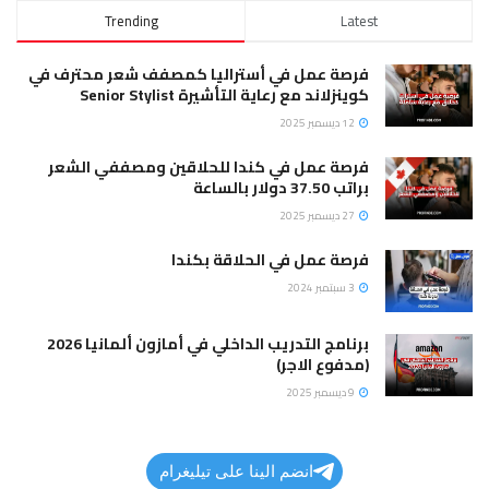
Trending
Latest
فرصة عمل في أستراليا كمصفف شعر محترف في
كوينزلاند مع رعاية التأشيرة Senior Stylist
12 ديسمبر 2025
فرصة عمل في كندا للحلاقين ومصففي الشعر
براتب 37.50 دولار بالساعة
27 ديسمبر 2025
فرصة عمل في الحلاقة بكندا
3 سبتمبر 2024
برنامج التدريب الداخلي في أمازون ألمانيا 2026
(مدفوع الاجر)
9 ديسمبر 2025
انضم الينا على تيليغرام