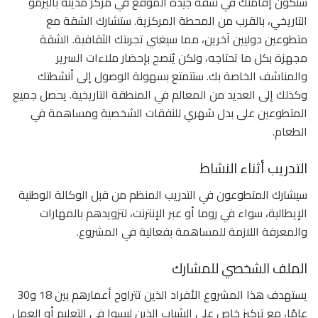
ستكون إقامتك في شقة جيدة الموقع في مركز مدينة باليرمو
التاريخي، بالقرب من المحطة المركزية. ستشارك الشقة مع
متطوعين دوليين آخرين، مما سيغني تجربتك الثقافية. الشقة
مجهزة بكل ما تحتاجه، ولكن يُنصح بإحضار ملاءات السرير
والمناشف الخاصة بك. ستتمتع بسهولة الوصول إلى أنشطتك
وكذلك إلى العديد من المعالم في المنطقة التاريخية. يحصل جميع
المتطوعين على بدل شهري للنفقات الشخصية ومساهمة في
الطعام.
التدريب أثناء النشاط
سيشارك المتطوعون في التدريب المنظم من قبل الوكالة الوطنية
الإيطالية، سواء في روما أو عبر الإنترنت، لتزويدهم بالمهارات
والمعرفة اللازمة للمساهمة بفعالية في المشروع.
الملف الشخصي للمشارك
يستهدف هذا المشروع الأفراد الذين تتراوح أعمارهم بين 18 و30
عامًا، مع تركيز خاص على الشباب الذين ليسوا في التعليم أو العمل