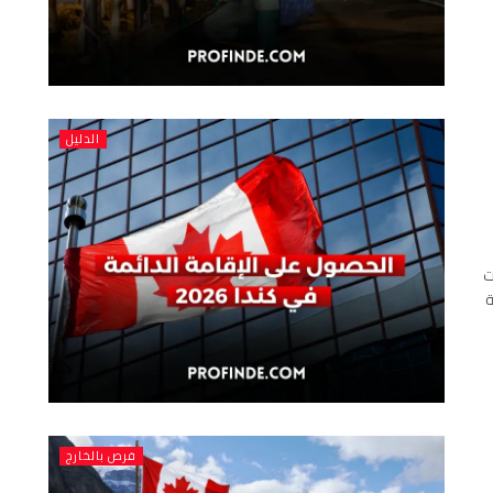
الدليل
202 والفئات
ة
فرص بالخارج